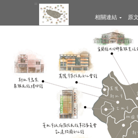
跳
:::
到
相關連結
原
主
要
內
容
區
塊